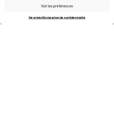
Voir les préférences
RUE BOIS SAINT-JEAN 15-17
B-4102-SERAING
T
+32 (0)4 382 45 00
Vie privée
Déclaration de confidentialité
M
info@technifutur.be
CAMPUS FRANCORCHAMPS
ROUTE DU CIRCUIT 60
B-4970 FRANCORCHAMPS
T
+32 (0)87 47 90 60
FORMATIONS
Catalogue des formations
Les formations à la une
Les aides financières