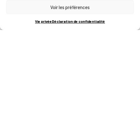
Voir les préférences
RUE BOIS SAINT-JEAN 15-17
B-4102-SERAING
T
+32 (0)4 382 45 00
Vie privée
Déclaration de confidentialité
M
info@technifutur.be
CAMPUS FRANCORCHAMPS
ROUTE DU CIRCUIT 60
B-4970 FRANCORCHAMPS
T
+32 (0)87 47 90 60
FORMATIONS
Catalogue des formations
Les formations à la une
Les aides financières