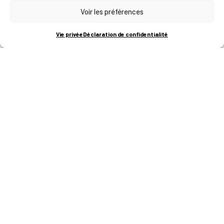
Voir les préférences
RUE BOIS SAINT-JEAN 15-17
B-4102-SERAING
T
+32 (0)4 382 45 00
Vie privée
Déclaration de confidentialité
M
info@technifutur.be
CAMPUS FRANCORCHAMPS
ROUTE DU CIRCUIT 60
B-4970 FRANCORCHAMPS
T
+32 (0)87 47 90 60
FORMATIONS
Catalogue des formations
Les formations à la une
Les aides financières