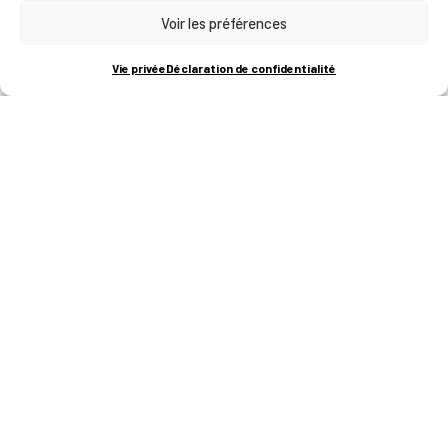
Voir les préférences
RUE BOIS SAINT-JEAN 15-17
B-4102-SERAING
T
+32 (0)4 382 45 00
Vie privée
Déclaration de confidentialité
M
info@technifutur.be
CAMPUS FRANCORCHAMPS
ROUTE DU CIRCUIT 60
B-4970 FRANCORCHAMPS
T
+32 (0)87 47 90 60
FORMATIONS
Catalogue des formations
Les formations à la une
Les aides financières