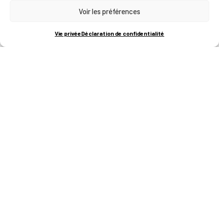
Voir les préférences
RUE BOIS SAINT-JEAN 15-17
B-4102-SERAING
T
+32 (0)4 382 45 00
Vie privée
Déclaration de confidentialité
M
info@technifutur.be
CAMPUS FRANCORCHAMPS
ROUTE DU CIRCUIT 60
B-4970 FRANCORCHAMPS
T
+32 (0)87 47 90 60
FORMATIONS
Catalogue des formations
Les formations à la une
Les aides financières