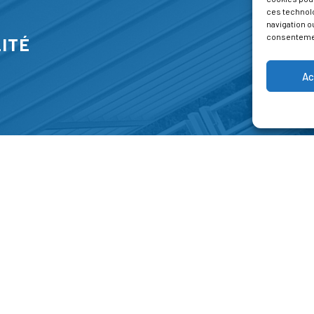
ces technol
navigation ou
consentement
ITÉ
Ac
S
FORMATIONS
A P
E PARK
Catalogue des formations
Respec
NT-JEAN 15-17
Les formations à la une
Menti
NG
Les aides financières
Condi
 45 00