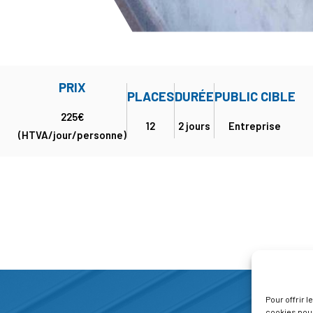
PRIX
PLACES
DURÉE
PUBLIC CIBLE
225€
12
2 jours
Entreprise
(HTVA/jour/personne)
Pour offrir 
cookies pour