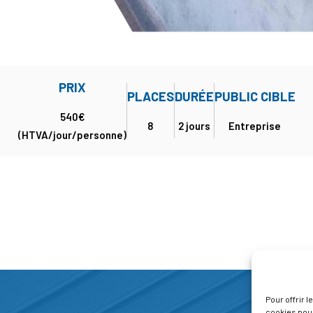
PRIX
PLACES
DURÉE
PUBLIC CIBLE
540€
8
2 jours
Entreprise
(HTVA/jour/personne)
Pour offrir 
cookies pour