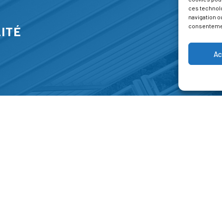
ces technol
navigation ou
consentement
ITÉ
Ac
S
FORMATIONS
A P
E PARK
Catalogue des formations
Respec
NT-JEAN 15-17
Les formations à la une
Menti
NG
Les aides financières
Condi
 45 00