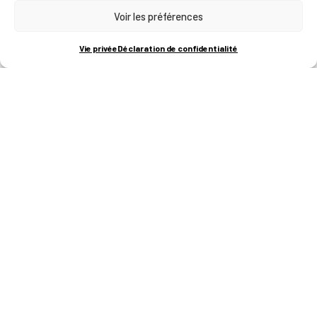
Voir les préférences
RUE BOIS SAINT-JEAN 15-17
B-4102-SERAING
T
+32 (0)4 382 45 00
Vie privée
Déclaration de confidentialité
M
info@technifutur.be
CAMPUS FRANCORCHAMPS
ROUTE DU CIRCUIT 60
B-4970 FRANCORCHAMPS
T
+32 (0)87 47 90 60
FORMATIONS
Catalogue des formations
Les formations à la une
Les aides financières