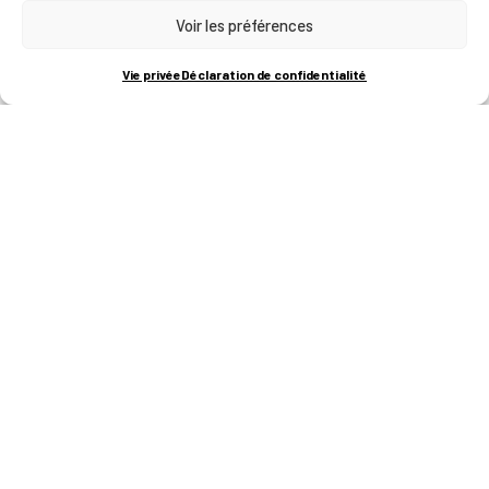
Voir les préférences
RUE BOIS SAINT-JEAN 15-17
B-4102-SERAING
T
+32 (0)4 382 45 00
Vie privée
Déclaration de confidentialité
M
info@technifutur.be
CAMPUS FRANCORCHAMPS
ROUTE DU CIRCUIT 60
B-4970 FRANCORCHAMPS
T
+32 (0)87 47 90 60
FORMATIONS
Catalogue des formations
Les formations à la une
Les aides financières