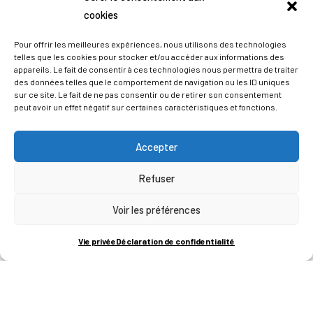
cookies
Pour offrir les meilleures expériences, nous utilisons des technologies
telles que les cookies pour stocker et/ou accéder aux informations des
appareils. Le fait de consentir à ces technologies nous permettra de traiter
des données telles que le comportement de navigation ou les ID uniques
sur ce site. Le fait de ne pas consentir ou de retirer son consentement
peut avoir un effet négatif sur certaines caractéristiques et fonctions.
Accepter
Refuser
ADRESSES
Voir les préférences
LIEGE SCIENCE PARK
Vie privée
Déclaration de confidentialité
RUE BOIS SAINT-JEAN 15-17
B-4102-SERAING
T
+32 (0)4 382 45 00
M
info@technifutur.be