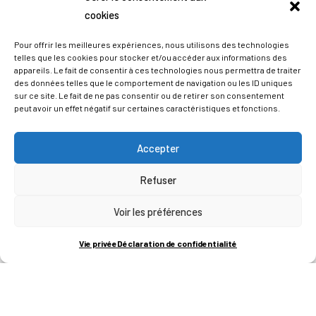
cookies
Pour offrir les meilleures expériences, nous utilisons des technologies
telles que les cookies pour stocker et/ou accéder aux informations des
appareils. Le fait de consentir à ces technologies nous permettra de traiter
des données telles que le comportement de navigation ou les ID uniques
sur ce site. Le fait de ne pas consentir ou de retirer son consentement
peut avoir un effet négatif sur certaines caractéristiques et fonctions.
Accepter
Refuser
ADRESSES
Voir les préférences
LIEGE SCIENCE PARK
Vie privée
Déclaration de confidentialité
RUE BOIS SAINT-JEAN 15-17
B-4102-SERAING
T
+32 (0)4 382 45 00
M
info@technifutur.be