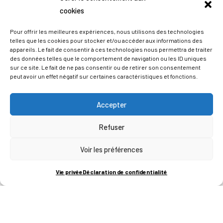
cookies
Pour offrir les meilleures expériences, nous utilisons des technologies
telles que les cookies pour stocker et/ou accéder aux informations des
appareils. Le fait de consentir à ces technologies nous permettra de traiter
des données telles que le comportement de navigation ou les ID uniques
sur ce site. Le fait de ne pas consentir ou de retirer son consentement
peut avoir un effet négatif sur certaines caractéristiques et fonctions.
Accepter
Refuser
ADRESSES
Voir les préférences
LIEGE SCIENCE PARK
Vie privée
Déclaration de confidentialité
RUE BOIS SAINT-JEAN 15-17
B-4102-SERAING
T
+32 (0)4 382 45 00
M
info@technifutur.be