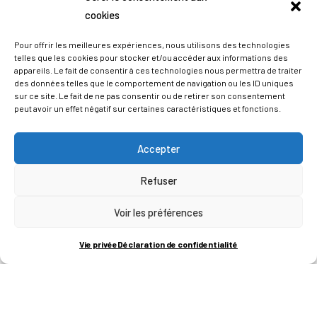
cookies
Pour offrir les meilleures expériences, nous utilisons des technologies
telles que les cookies pour stocker et/ou accéder aux informations des
appareils. Le fait de consentir à ces technologies nous permettra de traiter
des données telles que le comportement de navigation ou les ID uniques
sur ce site. Le fait de ne pas consentir ou de retirer son consentement
peut avoir un effet négatif sur certaines caractéristiques et fonctions.
Accepter
Refuser
ADRESSES
Voir les préférences
LIEGE SCIENCE PARK
Vie privée
Déclaration de confidentialité
RUE BOIS SAINT-JEAN 15-17
B-4102-SERAING
T
+32 (0)4 382 45 00
M
info@technifutur.be