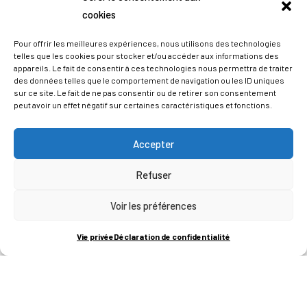
cookies
Pour offrir les meilleures expériences, nous utilisons des technologies
telles que les cookies pour stocker et/ou accéder aux informations des
appareils. Le fait de consentir à ces technologies nous permettra de traiter
des données telles que le comportement de navigation ou les ID uniques
sur ce site. Le fait de ne pas consentir ou de retirer son consentement
peut avoir un effet négatif sur certaines caractéristiques et fonctions.
Accepter
Refuser
ADRESSES
Voir les préférences
LIEGE SCIENCE PARK
Vie privée
Déclaration de confidentialité
RUE BOIS SAINT-JEAN 15-17
B-4102-SERAING
T
+32 (0)4 382 45 00
M
info@technifutur.be