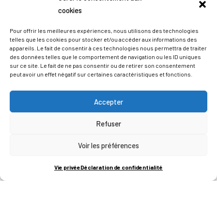
cookies
Pour offrir les meilleures expériences, nous utilisons des technologies
telles que les cookies pour stocker et/ou accéder aux informations des
appareils. Le fait de consentir à ces technologies nous permettra de traiter
des données telles que le comportement de navigation ou les ID uniques
sur ce site. Le fait de ne pas consentir ou de retirer son consentement
peut avoir un effet négatif sur certaines caractéristiques et fonctions.
Accepter
Refuser
ADRESSES
Voir les préférences
LIEGE SCIENCE PARK
Vie privée
Déclaration de confidentialité
RUE BOIS SAINT-JEAN 15-17
B-4102-SERAING
T
+32 (0)4 382 45 00
M
info@technifutur.be