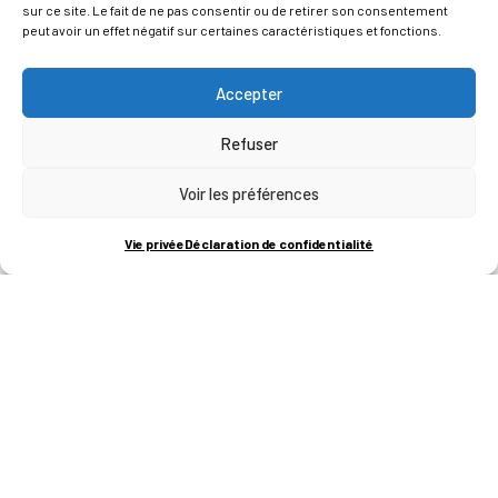
sur ce site. Le fait de ne pas consentir ou de retirer son consentement
peut avoir un effet négatif sur certaines caractéristiques et fonctions.
Accepter
Refuser
Voir les préférences
ADRESSES
Vie privée
Déclaration de confidentialité
LIEGE SCIENCE PARK
RUE BOIS SAINT-JEAN 15-17
B-4102-SERAING
T
+32 (0)4 382 45 00
M
info@technifutur.be
CAMPUS FRANCORCHAMPS
ROUTE DU CIRCUIT 60
B-4970 FRANCORCHAMPS