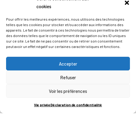
cookies
Pour offrir les meilleures expériences, nous utilisons des technologies
telles que les cookies pour stocker et/ou accéder aux informations des
appareils. Le fait de consentir à ces technologies nous permettra de traiter
des données telles que le comportement de navigation ou les ID uniques
sur ce site. Le fait de ne pas consentir ou de retirer son consentement
peut avoir un effet négatif sur certaines caractéristiques et fonctions.
Accepter
Refuser
ADRESSES
Voir les préférences
LIEGE SCIENCE PARK
Vie privée
Déclaration de confidentialité
RUE BOIS SAINT-JEAN 15-17
B-4102-SERAING
T
+32 (0)4 382 45 00
M
info@technifutur.be