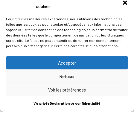
cookies
Pour offrir les meilleures expériences, nous utilisons des technologies
telles que les cookies pour stocker et/ou accéder aux informations des
appareils. Le fait de consentir à ces technologies nous permettra de traiter
des données telles que le comportement de navigation ou les ID uniques
sur ce site. Le fait de ne pas consentir ou de retirer son consentement
peut avoir un effet négatif sur certaines caractéristiques et fonctions.
Accepter
Refuser
ADRESSES
Voir les préférences
LIEGE SCIENCE PARK
Vie privée
Déclaration de confidentialité
RUE BOIS SAINT-JEAN 15-17
B-4102-SERAING
T
+32 (0)4 382 45 00
M
info@technifutur.be