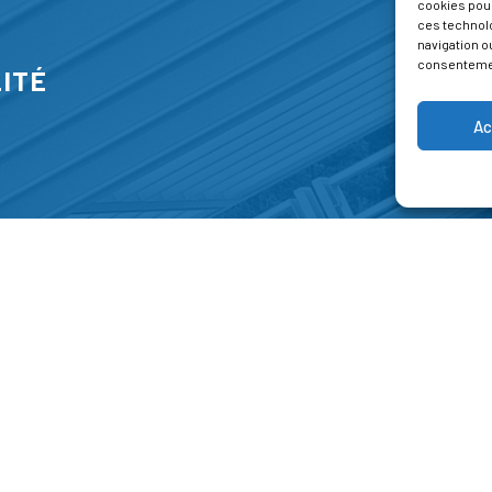
cookies pour
ces technol
navigation ou
consentement
ITÉ
Ac
S
FORMATIONS
A P
E PARK
Catalogue des formations
Respec
NT-JEAN 15-17
Les formations à la une
Menti
NG
Les aides financières
Condi
 45 00