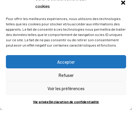
cookies
Pour offrir les meilleures expériences, nous utilisons des technologies
telles que les cookies pour stocker et/ou accéder aux informations des
appareils. Le fait de consentir à ces technologies nous permettra de traiter
des données telles que le comportement de navigation ou les ID uniques
sur ce site. Le fait de ne pas consentir ou de retirer son consentement
peut avoir un effet négatif sur certaines caractéristiques et fonctions.
Accepter
Refuser
ADRESSES
Voir les préférences
LIEGE SCIENCE PARK
Vie privée
Déclaration de confidentialité
RUE BOIS SAINT-JEAN 15-17
B-4102-SERAING
T
+32 (0)4 382 45 00
M
info@technifutur.be