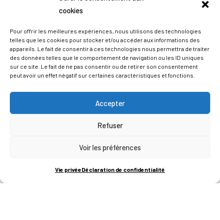
cookies
Pour offrir les meilleures expériences, nous utilisons des technologies
telles que les cookies pour stocker et/ou accéder aux informations des
appareils. Le fait de consentir à ces technologies nous permettra de traiter
des données telles que le comportement de navigation ou les ID uniques
sur ce site. Le fait de ne pas consentir ou de retirer son consentement
peut avoir un effet négatif sur certaines caractéristiques et fonctions.
Accepter
Refuser
ADRESSES
Voir les préférences
LIEGE SCIENCE PARK
Vie privée
Déclaration de confidentialité
RUE BOIS SAINT-JEAN 15-17
B-4102-SERAING
T
+32 (0)4 382 45 00
M
info@technifutur.be