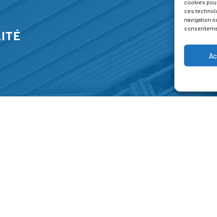
cookies pour
ces technol
navigation ou
consentement
ITÉ
Ac
S
FORMATIONS
A P
E PARK
Catalogue des formations
Respec
NT-JEAN 15-17
Les formations à la une
Menti
NG
Les aides financières
Condi
 45 00