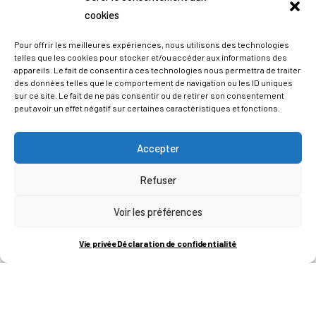
cookies
Pour offrir les meilleures expériences, nous utilisons des technologies
telles que les cookies pour stocker et/ou accéder aux informations des
appareils. Le fait de consentir à ces technologies nous permettra de traiter
des données telles que le comportement de navigation ou les ID uniques
sur ce site. Le fait de ne pas consentir ou de retirer son consentement
peut avoir un effet négatif sur certaines caractéristiques et fonctions.
Accepter
Refuser
ADRESSES
Voir les préférences
LIEGE SCIENCE PARK
Vie privée
Déclaration de confidentialité
RUE BOIS SAINT-JEAN 15-17
B-4102-SERAING
T
+32 (0)4 382 45 00
M
info@technifutur.be