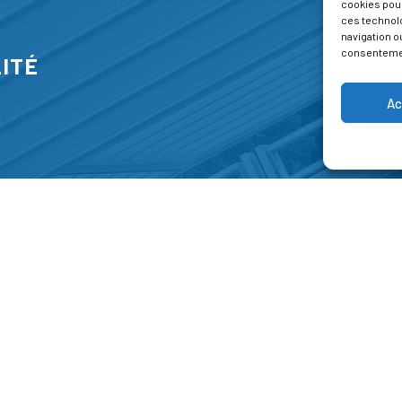
cookies pour
ces technol
navigation ou
consentement
ITÉ
Ac
S
FORMATIONS
A P
E PARK
Catalogue des formations
Respec
NT-JEAN 15-17
Les formations à la une
Menti
NG
Les aides financières
Condi
 45 00