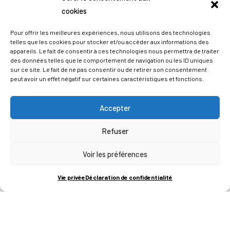
cookies
Pour offrir les meilleures expériences, nous utilisons des technologies
telles que les cookies pour stocker et/ou accéder aux informations des
appareils. Le fait de consentir à ces technologies nous permettra de traiter
des données telles que le comportement de navigation ou les ID uniques
sur ce site. Le fait de ne pas consentir ou de retirer son consentement
peut avoir un effet négatif sur certaines caractéristiques et fonctions.
Accepter
Refuser
ADRESSES
Voir les préférences
LIEGE SCIENCE PARK
Vie privée
Déclaration de confidentialité
RUE BOIS SAINT-JEAN 15-17
B-4102-SERAING
T
+32 (0)4 382 45 00
M
info@technifutur.be