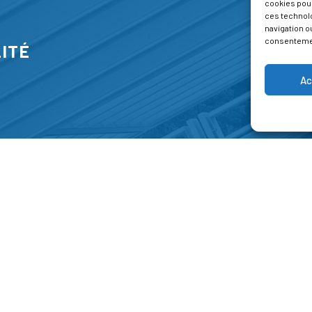
cookies pour
ces technol
navigation ou
consentement
ITÉ
Ac
S
FORMATIONS
A P
E PARK
Catalogue des formations
Respec
NT-JEAN 15-17
Les formations à la une
Menti
NG
Les aides financières
Condi
 45 00