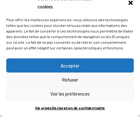
cookies
Pour offrir les meilleures expériences, nous utilisons des technologies
telles que les cookies pour stocker et/ou accéder aux informations des
appareils. Le fait de consentir à ces technologies nous permettra de traiter
des données telles que le comportement de navigation ou les ID uniques
sur ce site. Le fait de ne pas consentir ou de retirer son consentement
peut avoir un effet négatif sur certaines caractéristiques et fonctions.
Accepter
Refuser
ADRESSES
Voir les préférences
LIEGE SCIENCE PARK
Vie privée
Déclaration de confidentialité
RUE BOIS SAINT-JEAN 15-17
B-4102-SERAING
T
+32 (0)4 382 45 00
M
info@technifutur.be