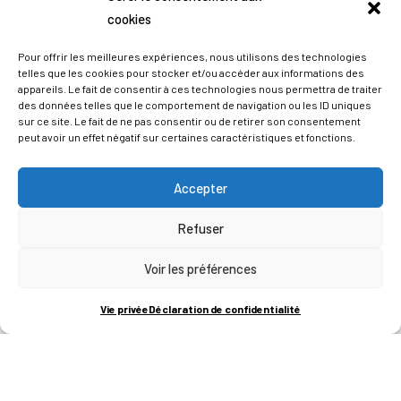
cookies
Pour offrir les meilleures expériences, nous utilisons des technologies
telles que les cookies pour stocker et/ou accéder aux informations des
appareils. Le fait de consentir à ces technologies nous permettra de traiter
des données telles que le comportement de navigation ou les ID uniques
sur ce site. Le fait de ne pas consentir ou de retirer son consentement
peut avoir un effet négatif sur certaines caractéristiques et fonctions.
Accepter
Refuser
ADRESSES
Voir les préférences
LIEGE SCIENCE PARK
Vie privée
Déclaration de confidentialité
RUE BOIS SAINT-JEAN 15-17
B-4102-SERAING
T
+32 (0)4 382 45 00
M
info@technifutur.be