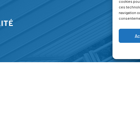
cookies pour
ces technol
navigation ou
consentement
ITÉ
Ac
S
FORMATIONS
A P
E PARK
Catalogue des formations
Respec
NT-JEAN 15-17
Les formations à la une
Menti
NG
Les aides financières
Condi
 45 00