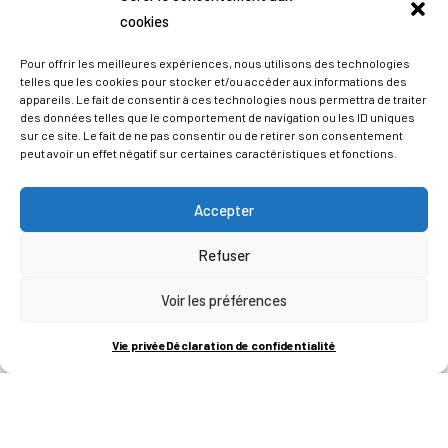
cookies
Pour offrir les meilleures expériences, nous utilisons des technologies
telles que les cookies pour stocker et/ou accéder aux informations des
appareils. Le fait de consentir à ces technologies nous permettra de traiter
des données telles que le comportement de navigation ou les ID uniques
sur ce site. Le fait de ne pas consentir ou de retirer son consentement
peut avoir un effet négatif sur certaines caractéristiques et fonctions.
Accepter
Refuser
ADRESSES
Voir les préférences
LIEGE SCIENCE PARK
Vie privée
Déclaration de confidentialité
RUE BOIS SAINT-JEAN 15-17
B-4102-SERAING
T
+32 (0)4 382 45 00
M
info@technifutur.be