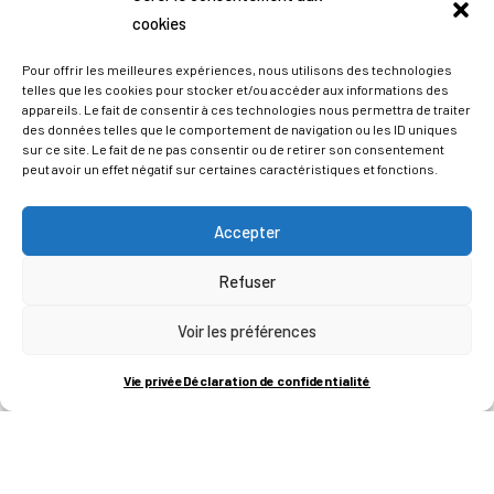
cookies
Pour offrir les meilleures expériences, nous utilisons des technologies
telles que les cookies pour stocker et/ou accéder aux informations des
appareils. Le fait de consentir à ces technologies nous permettra de traiter
des données telles que le comportement de navigation ou les ID uniques
sur ce site. Le fait de ne pas consentir ou de retirer son consentement
peut avoir un effet négatif sur certaines caractéristiques et fonctions.
Accepter
Refuser
ADRESSES
Voir les préférences
LIEGE SCIENCE PARK
Vie privée
Déclaration de confidentialité
RUE BOIS SAINT-JEAN 15-17
B-4102-SERAING
T
+32 (0)4 382 45 00
M
info@technifutur.be