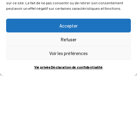
sur ce site. Le fait de ne pas consentir ou de retirer son consentement
peut avoir un effet négatif sur certaines caractéristiques et fonctions.
Accepter
Refuser
Voir les préférences
ADRESSES
Vie privée
Déclaration de confidentialité
LIEGE SCIENCE PARK
RUE BOIS SAINT-JEAN 15-17
B-4102-SERAING
T
+32 (0)4 382 45 00
M
info@technifutur.be
CAMPUS FRANCORCHAMPS
ROUTE DU CIRCUIT 60
B-4970 FRANCORCHAMPS