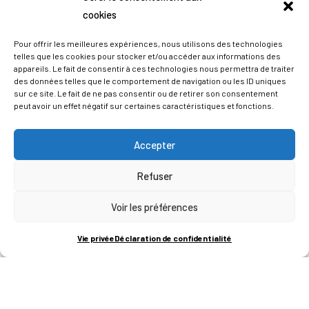
cookies
Pour offrir les meilleures expériences, nous utilisons des technologies
telles que les cookies pour stocker et/ou accéder aux informations des
appareils. Le fait de consentir à ces technologies nous permettra de traiter
des données telles que le comportement de navigation ou les ID uniques
sur ce site. Le fait de ne pas consentir ou de retirer son consentement
peut avoir un effet négatif sur certaines caractéristiques et fonctions.
Accepter
Refuser
ADRESSES
Voir les préférences
LIEGE SCIENCE PARK
Vie privée
Déclaration de confidentialité
RUE BOIS SAINT-JEAN 15-17
B-4102-SERAING
T
+32 (0)4 382 45 00
M
info@technifutur.be