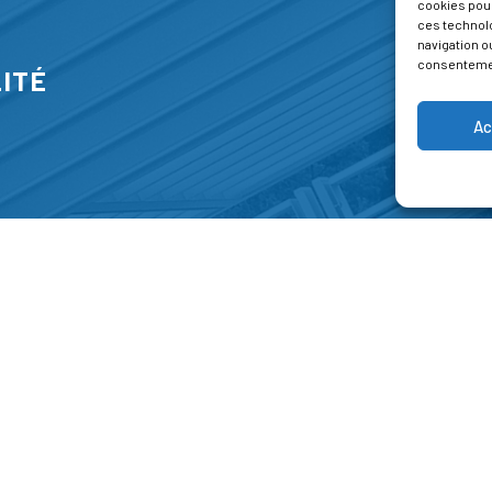
cookies pour
ces technol
navigation ou
consentement
ITÉ
Ac
S
FORMATIONS
A P
E PARK
Catalogue des formations
Respec
NT-JEAN 15-17
Les formations à la une
Menti
NG
Les aides financières
Condi
 45 00