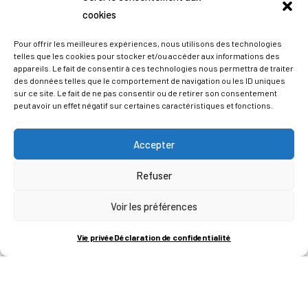
cookies
Pour offrir les meilleures expériences, nous utilisons des technologies
telles que les cookies pour stocker et/ou accéder aux informations des
appareils. Le fait de consentir à ces technologies nous permettra de traiter
des données telles que le comportement de navigation ou les ID uniques
sur ce site. Le fait de ne pas consentir ou de retirer son consentement
peut avoir un effet négatif sur certaines caractéristiques et fonctions.
Accepter
Refuser
ADRESSES
Voir les préférences
LIEGE SCIENCE PARK
Vie privée
Déclaration de confidentialité
RUE BOIS SAINT-JEAN 15-17
B-4102-SERAING
T
+32 (0)4 382 45 00
M
info@technifutur.be