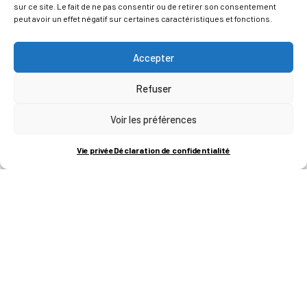
sur ce site. Le fait de ne pas consentir ou de retirer son consentement
peut avoir un effet négatif sur certaines caractéristiques et fonctions.
Accepter
Refuser
Voir les préférences
ADRESSES
Vie privée
Déclaration de confidentialité
LIEGE SCIENCE PARK
RUE BOIS SAINT-JEAN 15-17
B-4102-SERAING
T
+32 (0)4 382 45 00
M
info@technifutur.be
CAMPUS FRANCORCHAMPS
ROUTE DU CIRCUIT 60
B-4970 FRANCORCHAMPS