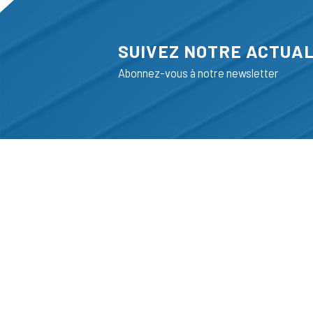
SUIVEZ NOTRE ACTUAL
Abonnez-vous à notre newsletter
ADRESSE
LIEGE SCIENC
RUE BOIS SAI
B-4102-SERAI
T
+32 (0)4 382