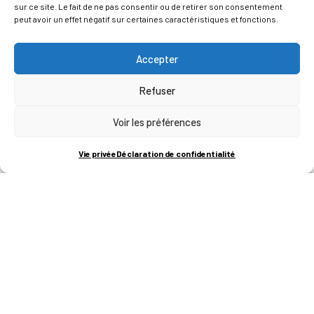
sur ce site. Le fait de ne pas consentir ou de retirer son consentement
peut avoir un effet négatif sur certaines caractéristiques et fonctions.
Accepter
Refuser
Voir les préférences
ADRESSES
Vie privée
Déclaration de confidentialité
LIEGE SCIENCE PARK
RUE BOIS SAINT-JEAN 15-17
B-4102-SERAING
T
+32 (0)4 382 45 00
M
info@technifutur.be
CAMPUS FRANCORCHAMPS
ROUTE DU CIRCUIT 60
B-4970 FRANCORCHAMPS