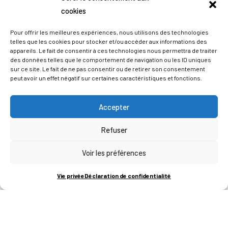
cookies
Pour offrir les meilleures expériences, nous utilisons des technologies
telles que les cookies pour stocker et/ou accéder aux informations des
appareils. Le fait de consentir à ces technologies nous permettra de traiter
des données telles que le comportement de navigation ou les ID uniques
sur ce site. Le fait de ne pas consentir ou de retirer son consentement
peut avoir un effet négatif sur certaines caractéristiques et fonctions.
Accepter
Refuser
ADRESSES
Voir les préférences
LIEGE SCIENCE PARK
Vie privée
Déclaration de confidentialité
RUE BOIS SAINT-JEAN 15-17
B-4102-SERAING
T
+32 (0)4 382 45 00
M
info@technifutur.be