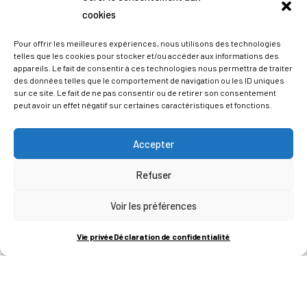
cookies
Pour offrir les meilleures expériences, nous utilisons des technologies
telles que les cookies pour stocker et/ou accéder aux informations des
appareils. Le fait de consentir à ces technologies nous permettra de traiter
des données telles que le comportement de navigation ou les ID uniques
sur ce site. Le fait de ne pas consentir ou de retirer son consentement
peut avoir un effet négatif sur certaines caractéristiques et fonctions.
Accepter
Refuser
ADRESSES
Voir les préférences
LIEGE SCIENCE PARK
Vie privée
Déclaration de confidentialité
RUE BOIS SAINT-JEAN 15-17
B-4102-SERAING
T
+32 (0)4 382 45 00
M
info@technifutur.be