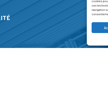
cookies pour
ces technol
navigation ou
consentement
ITÉ
Ac
S
FORMATIONS
A P
E PARK
Catalogue des formations
Respec
NT-JEAN 15-17
Les formations à la une
Menti
NG
Les aides financières
Condi
 45 00