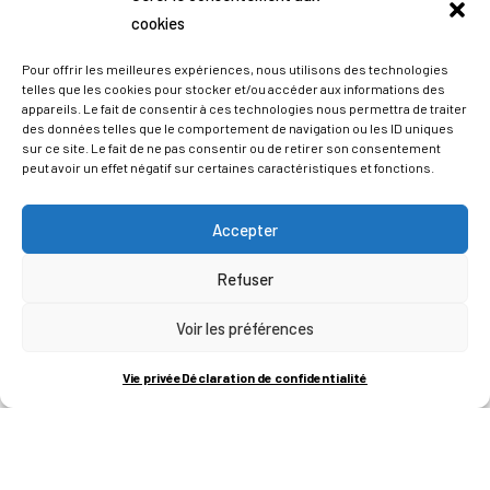
cookies
Pour offrir les meilleures expériences, nous utilisons des technologies
telles que les cookies pour stocker et/ou accéder aux informations des
appareils. Le fait de consentir à ces technologies nous permettra de traiter
des données telles que le comportement de navigation ou les ID uniques
sur ce site. Le fait de ne pas consentir ou de retirer son consentement
peut avoir un effet négatif sur certaines caractéristiques et fonctions.
Accepter
Refuser
ADRESSES
Voir les préférences
LIEGE SCIENCE PARK
Vie privée
Déclaration de confidentialité
RUE BOIS SAINT-JEAN 15-17
B-4102-SERAING
T
+32 (0)4 382 45 00
M
info@technifutur.be