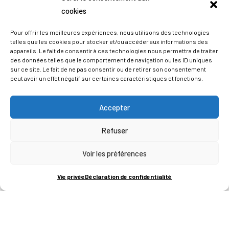
cookies
Pour offrir les meilleures expériences, nous utilisons des technologies
telles que les cookies pour stocker et/ou accéder aux informations des
appareils. Le fait de consentir à ces technologies nous permettra de traiter
des données telles que le comportement de navigation ou les ID uniques
sur ce site. Le fait de ne pas consentir ou de retirer son consentement
peut avoir un effet négatif sur certaines caractéristiques et fonctions.
Accepter
Refuser
ADRESSES
Voir les préférences
LIEGE SCIENCE PARK
Vie privée
Déclaration de confidentialité
RUE BOIS SAINT-JEAN 15-17
B-4102-SERAING
T
+32 (0)4 382 45 00
M
info@technifutur.be