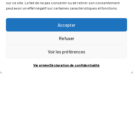
sur ce site. Le fait de ne pas consentir ou de retirer son consentement
peut avoir un effet négatif sur certaines caractéristiques et fonctions.
Accepter
Refuser
Voir les préférences
ADRESSES
Vie privée
Déclaration de confidentialité
LIEGE SCIENCE PARK
RUE BOIS SAINT-JEAN 15-17
B-4102-SERAING
T
+32 (0)4 382 45 00
M
info@technifutur.be
CAMPUS FRANCORCHAMPS
ROUTE DU CIRCUIT 60
B-4970 FRANCORCHAMPS