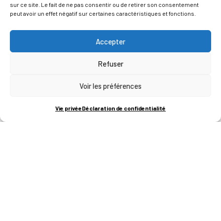
sur ce site. Le fait de ne pas consentir ou de retirer son consentement
peut avoir un effet négatif sur certaines caractéristiques et fonctions.
Accepter
Refuser
Voir les préférences
ADRESSES
Vie privée
Déclaration de confidentialité
LIEGE SCIENCE PARK
RUE BOIS SAINT-JEAN 15-17
B-4102-SERAING
T
+32 (0)4 382 45 00
M
info@technifutur.be
CAMPUS FRANCORCHAMPS
ROUTE DU CIRCUIT 60
B-4970 FRANCORCHAMPS