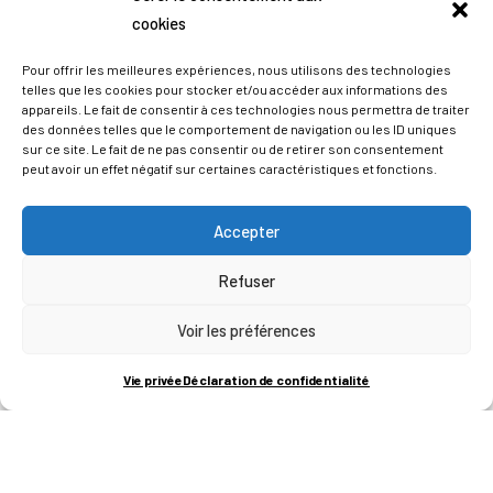
cookies
Pour offrir les meilleures expériences, nous utilisons des technologies
telles que les cookies pour stocker et/ou accéder aux informations des
appareils. Le fait de consentir à ces technologies nous permettra de traiter
des données telles que le comportement de navigation ou les ID uniques
sur ce site. Le fait de ne pas consentir ou de retirer son consentement
peut avoir un effet négatif sur certaines caractéristiques et fonctions.
Accepter
Refuser
ADRESSES
Voir les préférences
LIEGE SCIENCE PARK
Vie privée
Déclaration de confidentialité
RUE BOIS SAINT-JEAN 15-17
B-4102-SERAING
T
+32 (0)4 382 45 00
M
info@technifutur.be