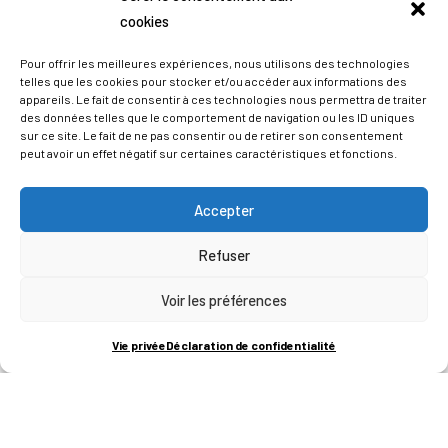
cookies
Pour offrir les meilleures expériences, nous utilisons des technologies
telles que les cookies pour stocker et/ou accéder aux informations des
appareils. Le fait de consentir à ces technologies nous permettra de traiter
des données telles que le comportement de navigation ou les ID uniques
sur ce site. Le fait de ne pas consentir ou de retirer son consentement
peut avoir un effet négatif sur certaines caractéristiques et fonctions.
Accepter
Refuser
ADRESSES
Voir les préférences
LIEGE SCIENCE PARK
Vie privée
Déclaration de confidentialité
RUE BOIS SAINT-JEAN 15-17
B-4102-SERAING
T
+32 (0)4 382 45 00
M
info@technifutur.be