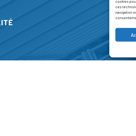
cookies pour
ces technol
navigation ou
consentement
ITÉ
Ac
S
FORMATIONS
A P
E PARK
Catalogue des formations
Respec
NT-JEAN 15-17
Les formations à la une
Menti
NG
Les aides financières
Condi
 45 00