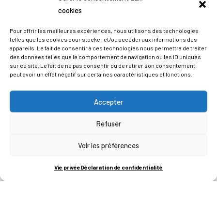
cookies
Pour offrir les meilleures expériences, nous utilisons des technologies
telles que les cookies pour stocker et/ou accéder aux informations des
appareils. Le fait de consentir à ces technologies nous permettra de traiter
des données telles que le comportement de navigation ou les ID uniques
sur ce site. Le fait de ne pas consentir ou de retirer son consentement
peut avoir un effet négatif sur certaines caractéristiques et fonctions.
Accepter
Refuser
ADRESSES
Voir les préférences
LIEGE SCIENCE PARK
Vie privée
Déclaration de confidentialité
RUE BOIS SAINT-JEAN 15-17
B-4102-SERAING
T
+32 (0)4 382 45 00
M
info@technifutur.be