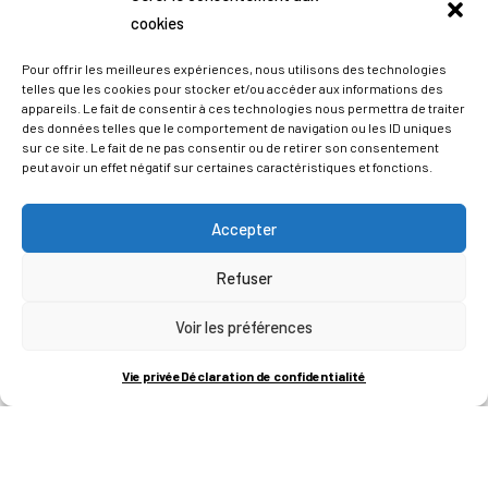
cookies
Pour offrir les meilleures expériences, nous utilisons des technologies
telles que les cookies pour stocker et/ou accéder aux informations des
appareils. Le fait de consentir à ces technologies nous permettra de traiter
des données telles que le comportement de navigation ou les ID uniques
sur ce site. Le fait de ne pas consentir ou de retirer son consentement
peut avoir un effet négatif sur certaines caractéristiques et fonctions.
Accepter
Refuser
ADRESSES
Voir les préférences
LIEGE SCIENCE PARK
Vie privée
Déclaration de confidentialité
RUE BOIS SAINT-JEAN 15-17
B-4102-SERAING
T
+32 (0)4 382 45 00
M
info@technifutur.be